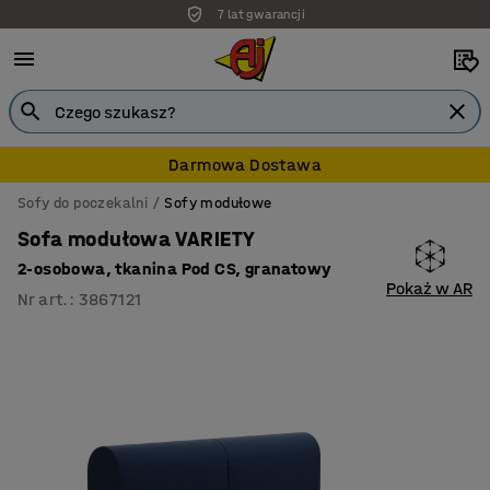
7 lat gwarancji
Darmowa Dostawa
Sofy do poczekalni
Sofy modułowe
Sofa modułowa VARIETY
2-osobowa, tkanina Pod CS, granatowy
Pokaż w AR
Nr art.
:
3867121