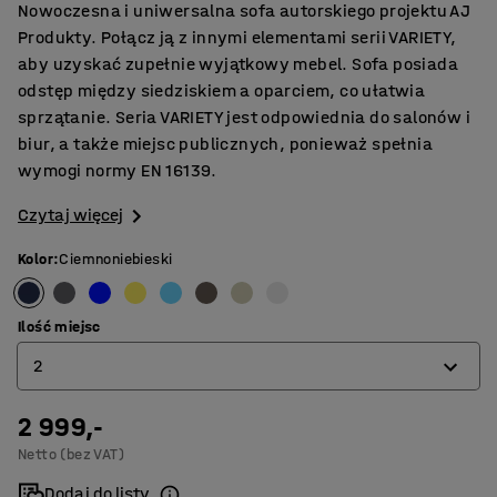
Nowoczesna i uniwersalna sofa autorskiego projektu AJ
Produkty. Połącz ją z innymi elementami serii VARIETY,
aby uzyskać zupełnie wyjątkowy mebel. Sofa posiada
odstęp między siedziskiem a oparciem, co ułatwia
sprzątanie. Seria VARIETY jest odpowiednia do salonów i
biur, a także miejsc publicznych, ponieważ spełnia
wymogi normy EN 16139.
Czytaj więcej
Kolor
:
Ciemnoniebieski
Ilość miejsc
2
2 999,-
2
Netto (bez VAT)
3
Dodaj do listy