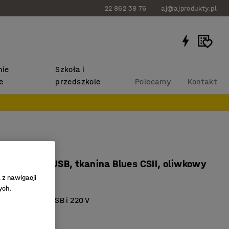
22 862 38 76
aj@ajprodukty.pl
ie
Szkoła i
e
przedszkole
Polecamy
Kontakt
RIETY
a, gniazdo USB, tkanina Blues CSII, oliwkowy
 z nawigacji
98108
ych.
ane gniazda USB i 220 V
na i pojemna
łe materiały