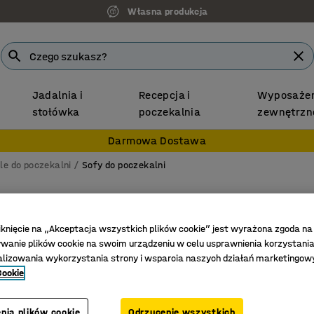
Własna produkcja
Jadalnia i
Recepcja i
Wyposażen
stołówka
poczekalnia
zewnętrzn
Darmowa Dostawa
le do poczekalni
Sofy do poczekalni
Sofa VA
Zamknięt
iknięcie na „Akceptacja wszystkich plików cookie” jest wyrażona zgoda na
anie plików cookie na swoim urządzeniu w celu usprawnienia korzystania
Nr art.
:
38
alizowania wykorzystania strony i wsparcia naszych działań marketingow
Cookie
Zintegrow
Praktycz
Wytrzyma
nia plików cookie
Odrzucenie wszystkich