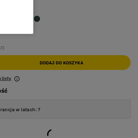
owy
AT)
DODAJ DO KOSZYKA
 listy
ość
ancja w latach: 7