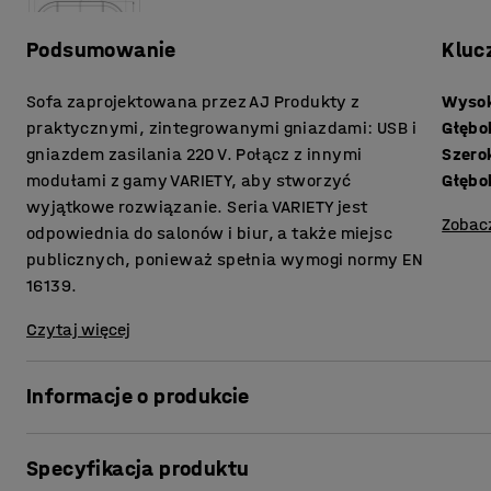
Podsumowanie
Kluc
Sofa zaprojektowana przez AJ Produkty z
Wysok
praktycznymi, zintegrowanymi gniazdami: USB i
Głębo
gniazdem zasilania 220 V. Połącz z innymi
Szero
modułami z gamy VARIETY, aby stworzyć
Głębo
wyjątkowe rozwiązanie. Seria VARIETY jest
Zobac
odpowiednia do salonów i biur, a także miejsc
publicznych, ponieważ spełnia wymogi normy EN
16139.
Czytaj więcej
Informacje o produkcie
Wygodna sofa zapewnia wysoki poziom komfortu i jest obi
Specyfikacja produktu
nadaje się do miejsc publicznych, takich jak recepcje i poc