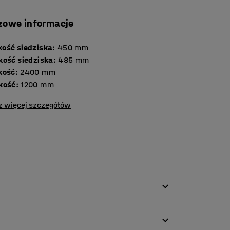
zowe informacje
ość siedziska
:
450
mm
kość siedziska
:
485
mm
kość
:
2400
mm
kość
:
1200
mm
z więcej szczegółów
ta trwałą tkaniną, dzięki czemu idealnie
zekalnie, a także biura i szkoły.