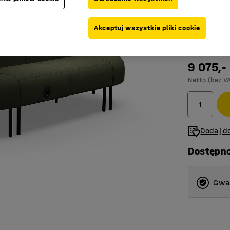
Kolor
:
Oliwk
Akceptuj wszystkie pliki cookie
9 075,-
Netto (bez V
Dodaj do
Dostępn
Gwar