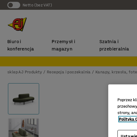
Netto (bez VAT)
Biuro i
Przemysł i
Szatnia i
konferencja
magazyn
przebieralnia
sklep AJ Produkty
Recepcja i poczekalnia
Kanapy, krzesła, fote
Poprzez kl
przechowyw
strony, an
Polityka 
Ustawie