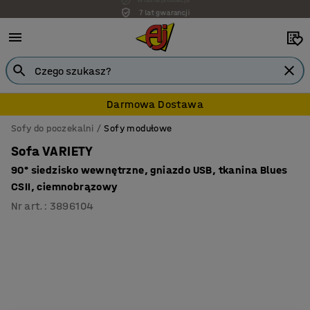
7 lat gwarancji
Darmowa Dostawa
Sofy do poczekalni
Sofy modułowe
Sofa VARIETY
90° siedzisko wewnętrzne, gniazdo USB, tkanina Blues
CSII, ciemnobrązowy
Nr art.
:
3896104