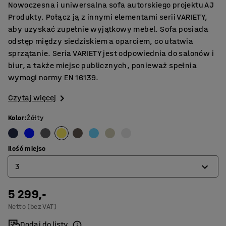
Nowoczesna i uniwersalna sofa autorskiego projektu AJ
Produkty. Połącz ją z innymi elementami serii VARIETY,
aby uzyskać zupełnie wyjątkowy mebel. Sofa posiada
odstęp między siedziskiem a oparciem, co ułatwia
sprzątanie. Seria VARIETY jest odpowiednia do salonów i
biur, a także miejsc publicznych, ponieważ spełnia
wymogi normy EN 16139.
Czytaj więcej
Kolor
:
Żółty
Ilość miejsc
3
5 299,-
2
Netto (bez VAT)
3
Dodaj do listy