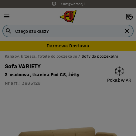
7 lat gwarancji
Darmowa Dostawa
Kanapy, krzesła, fotele do poczekalni
Sofy do poczekalni
Sofa VARIETY
3-osobowa, tkanina Pod CS, żółty
Pokaż w AR
Nr art.
:
3865126