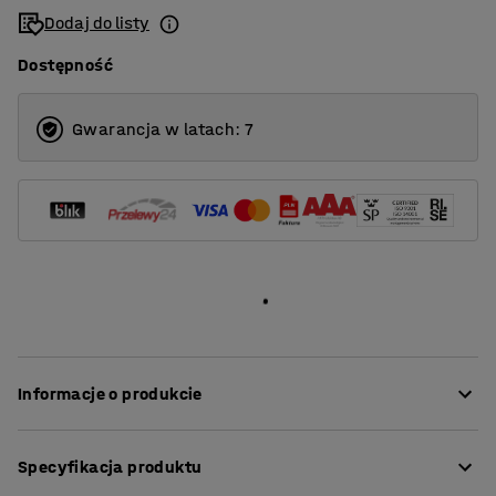
Dodaj do listy
4
Dostępność
Gwarancja w latach: 7
Informacje o produkcie
Wygodna sofa, która zapewnia wysoki poziom komfortu
Specyfikacja produktu
i jest obita trwałą tkaniną, dzięki czemu idealnie nadaje
się do miejsc publicznych, takich jak recepcje i