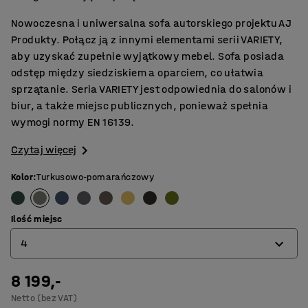
Nowoczesna i uniwersalna sofa autorskiego projektu AJ
Produkty. Połącz ją z innymi elementami serii VARIETY,
aby uzyskać zupełnie wyjątkowy mebel. Sofa posiada
odstęp między siedziskiem a oparciem, co ułatwia
sprzątanie. Seria VARIETY jest odpowiednia do salonów i
biur, a także miejsc publicznych, ponieważ spełnia
wymogi normy EN 16139.
Czytaj więcej
Kolor
:
Turkusowo-pomarańczowy
Ilość miejsc
4
8 199,-
2
Netto (bez VAT)
3