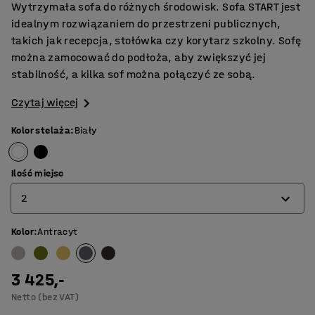
Wytrzymała sofa do różnych środowisk. Sofa START jest
idealnym rozwiązaniem do przestrzeni publicznych,
takich jak recepcja, stołówka czy korytarz szkolny. Sofę
można zamocować do podłoża, aby zwiększyć jej
stabilność, a kilka sof można połączyć ze sobą.
Czytaj więcej
Kolor stelaża
:
Biały
Ilość miejsc
2
Kolor
:
Antracyt
1
2
3 425,-
3
Netto (bez VAT)