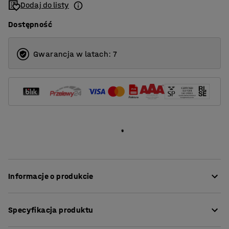
Dodaj do listy
Dostępność
Gwarancja w latach: 7
Informacje o produkcie
Sofa START to idealny mebel do codziennego użytku w
Specyfikacja produktu
miejscach publicznych, na przykład na korytarzach
szkolnych, w recepcjach biur czy stołówkach. Sofy