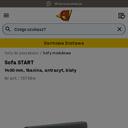
Własna produkcja
7 lat gwarancji
Darmowa Dostawa
Sofy do poczekalni
Sofy modułowe
Sofa START
1400 mm, tkanina, antracyt, biały
Nr art.
:
137364