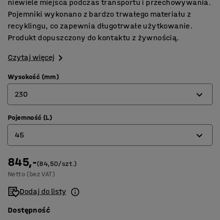
niewiele miejsca podczas transportu i przechowywania.
Pojemniki wykonano z bardzo trwałego materiału z
recyklingu, co zapewnia długotrwałe użytkowanie.
Produkt dopuszczony do kontaktu z żywnością.
Czytaj więcej
Wysokość (mm)
230
Pojemność (L)
230
45
410
845,-
45
(84,50/szt.)
Netto (bez VAT)
79
Dodaj do listy
Dostępność