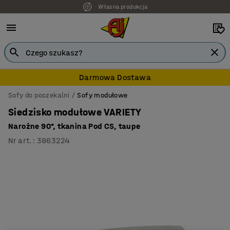
Własna produkcja
7 lat gwarancji
Darmowa Dostawa
Sofy do poczekalni
Sofy modułowe
Siedzisko modułowe VARIETY
Narożne 90°, tkanina Pod CS, taupe
Nr art.
:
3863224