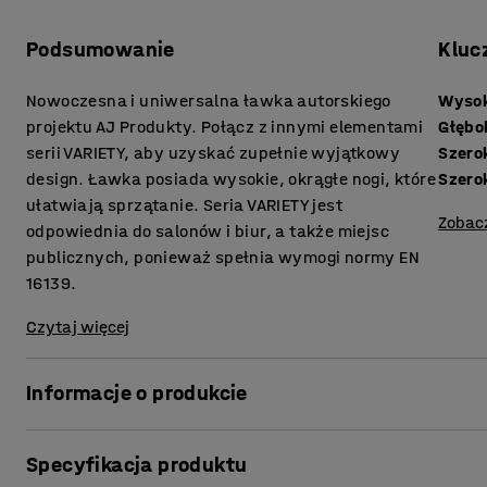
Podsumowanie
Kluc
Nowoczesna i uniwersalna ławka autorskiego
Wysok
projektu AJ Produkty. Połącz z innymi elementami
Głębo
serii VARIETY, aby uzyskać zupełnie wyjątkowy
Szero
design. Ławka posiada wysokie, okrągłe nogi, które
Szero
ułatwiają sprzątanie. Seria VARIETY jest
Zobac
odpowiednia do salonów i biur, a także miejsc
publicznych, ponieważ spełnia wymogi normy EN
16139.
Czytaj więcej
Informacje o produkcie
Ławka zapewnia wysoki poziom komfortu i jest obita trwał
Specyfikacja produktu
do miejsc publicznych, takich jak recepcje i poczekalnie, a