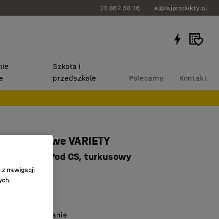
22 862 38 76
aj@ajprodukty.pl
ie
Szkoła i
e
przedszkole
Polecamy
Kontakt
sko modułowe VARIETY
e, tkanina Pod CS, turkusowy
 z nawigacji
62225
ych.
ć rozbudowy
łe materiały
twiające sprzątanie