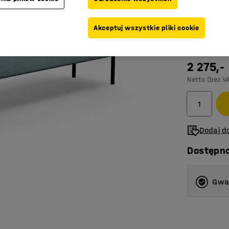
Kolor
:
Turku
Akceptuj wszystkie pliki cookie
2 275,-
Netto (bez V
Dodaj do
Dostępn
Gwar