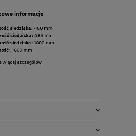
zowe informacje
ość siedziska
:
450
mm
kość siedziska
:
485
mm
kość siedziska
:
1800
mm
kość
:
1800
mm
z więcej szczegółów
ą tkaniną, dzięki czemu idealnie nadaje się
 także biura i szkoły.