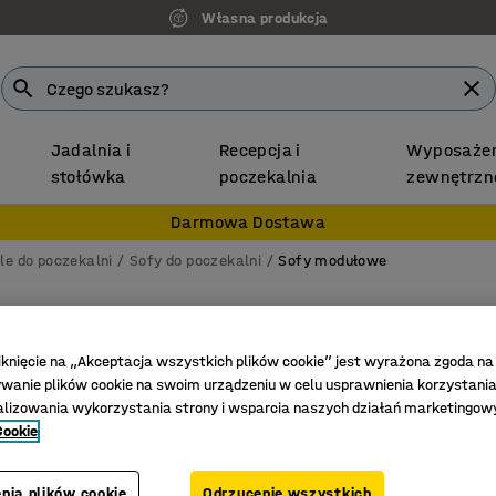
Własna produkcja
Jadalnia i
Recepcja i
Wyposażen
stołówka
poczekalnia
zewnętrzn
Darmowa Dostawa
le do poczekalni
Sofy do poczekalni
Sofy modułowe
Siedzi
3-osobow
iknięcie na „Akceptacja wszystkich plików cookie” jest wyrażona zgoda na
anie plików cookie na swoim urządzeniu w celu usprawnienia korzystania
Nr art.
:
38
alizowania wykorzystania strony i wsparcia naszych działań marketingow
Cookie
Możliwoś
Wytrzyma
Nogi uła
nia plików cookie
Odrzucenie wszystkich