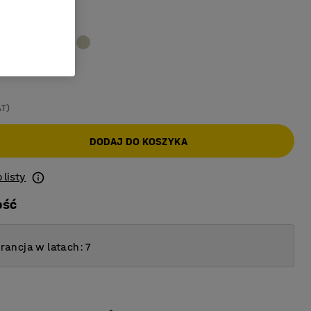
sowy
AT)
DODAJ DO KOSZYKA
 listy
ość
ancja w latach: 7