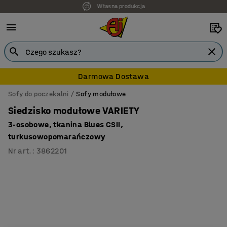
Własna produkcja
7 lat gwarancji
Darmowa Dostawa
Sofy do poczekalni
Sofy modułowe
Siedzisko modułowe VARIETY
3-osobowe, tkanina Blues CSII,
turkusowopomarańczowy
Nr art.
:
3862201