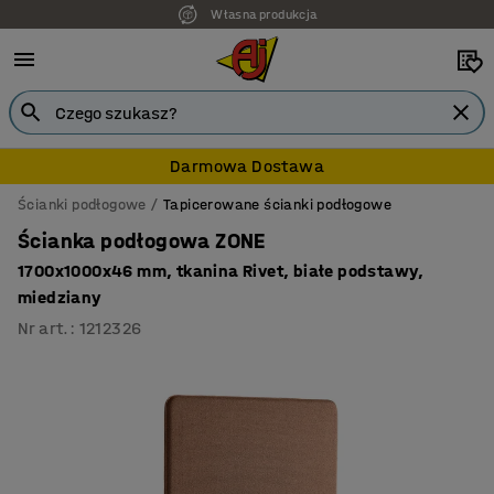
Własna produkcja
7 lat gwarancji
Darmowa Dostawa
Ścianki podłogowe
Tapicerowane ścianki podłogowe
Ścianka podłogowa ZONE
1700x1000x46 mm, tkanina Rivet, białe podstawy,
miedziany
Nr art.
:
1212326