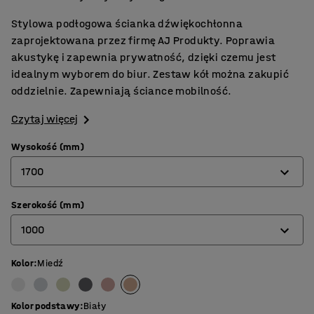
Stylowa podłogowa ścianka dźwiękochłonna
zaprojektowana przez firmę AJ Produkty. Poprawia
akustykę i zapewnia prywatność, dzięki czemu jest
idealnym wyborem do biur. Zestaw kół można zakupić
oddzielnie. Zapewniają ściance mobilność.
Czytaj więcej
Wysokość (mm)
1700
Szerokość (mm)
1360
1000
1700
Kolor
:
Miedź
800
1000
Kolor podstawy
:
Biały