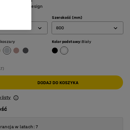
ny i stylowy design
mm)
Szerokość (mm)
800
skoszary
Kolor podstawy
:
Biały
800
1000
AT)
DODAJ DO KOSZYKA
 listy
ość
ancja w latach: 7