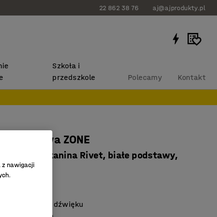
22 862 38 76
aj@ajprodukty.pl
ie
Szkoła i
e
przedszkole
Polecamy
Kontakt
a podłogowa ZONE
x46 mm, tkanina Rivet, białe podstawy,
 z nawigacji
oszary
ych.
2024
e pochłanianie dźwięku
cie z podstawą