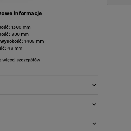
zowe informacje
kość
:
1360
mm
kość
:
800
mm
 wysokość
:
1405
mm
ść
:
46
mm
z więcej szczegółów
kustykę w pomieszczeniach o wysokim
 pracy o wysokim poziomie prywatności,
 używać do oddzielania stanowisk lub
 także łączyć pod kątem przy pomocy