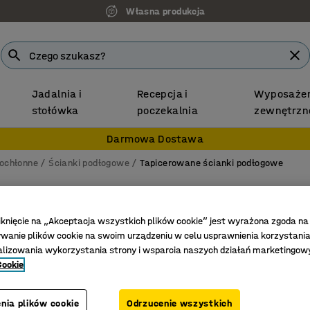
Własna produkcja
Jadalnia i
Recepcja i
Wyposażen
stołówka
poczekalnia
zewnętrzn
Darmowa Dostawa
kochłonne
Ścianki podłogowe
Tapicerowane ścianki podłogowe
Ściank
1360x800
iknięcie na „Akceptacja wszystkich plików cookie” jest wyrażona zgoda na
anie plików cookie na swoim urządzeniu w celu usprawnienia korzystania
niebiesk
alizowania wykorzystania strony i wsparcia naszych działań marketingow
Nr art.
:
121
Cookie
Skuteczn
nia plików cookie
Odrzucenie wszystkich
W komple