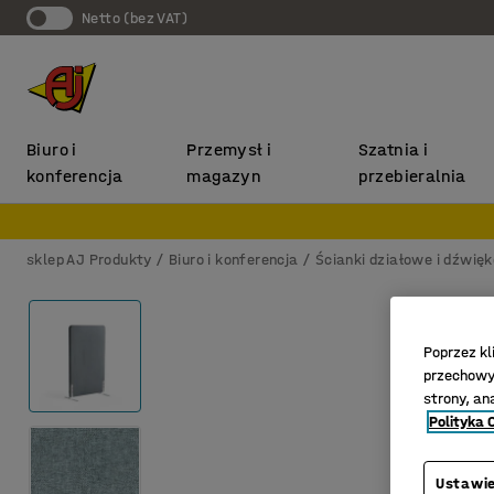
Netto (bez VAT)
Biuro i
Przemysł i
Szatnia i
konferencja
magazyn
przebieralnia
sklep AJ Produkty
Biuro i konferencja
Ścianki działowe i dźwię
Poprzez kl
przechowyw
strony, an
Polityka 
Ustawie