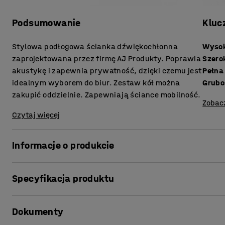
Podsumowanie
Kluc
Stylowa podłogowa ścianka dźwiękochłonna
Wyso
zaprojektowana przez firmę AJ Produkty. Poprawia
Szero
akustykę i zapewnia prywatność, dzięki czemu jest
Pełna
idealnym wyborem do biur. Zestaw kół można
Grubo
zakupić oddzielnie. Zapewniają ściance mobilność.
Zobac
Czytaj więcej
Informacje o produkcie
Nasze proste i stylowe ścianki zapewniają doskonałą a
Specyfikacja produktu
poziomie hałasu. Idealne rozwiązanie do tworzenia stref
szczególnie w biurach o otwartym planie. Ścianek można
Wysokość
:
1360
mm
dzielenia pomieszczeń na sekcje robocze. Ścianki można
Dokumenty
Szerokość
:
800
mm
uchwytów narożnych, które są sprzedawane osobno.