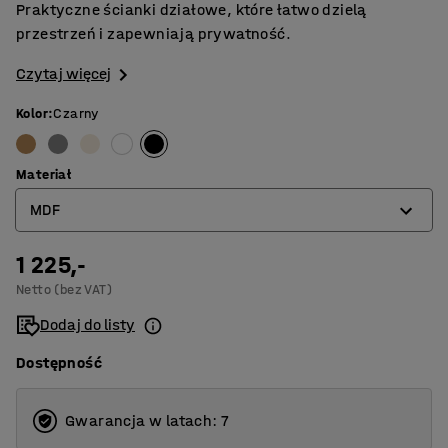
Praktyczne ścianki działowe, które łatwo dzielą
przestrzeń i zapewniają prywatność.
Czytaj więcej
Kolor
:
Czarny
Materiał
MDF
1 225,-
Fornir
Netto (bez VAT)
MDF
Dodaj do listy
Dostępność
Gwarancja w latach: 7