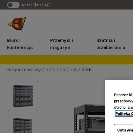
Netto (bez VAT)
Biuro i
Przemysł i
Szatnia i
konferencja
magazyn
przebieralnia
sklep AJ Produkty
0
C
CD
CDE
CDEB
Poprzez kl
przechowyw
strony, an
Polityka 
Ustawie