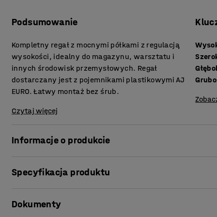
Podsumowanie
Kluc
Kompletny regał z mocnymi półkami z regulacją
Wyso
wysokości, idealny do magazynu, warsztatu i
Szero
innych środowisk przemysłowych. Regał
Głębo
dostarczany jest z pojemnikami plastikowymi AJ
EURO. Łatwy montaż bez śrub.
Zobac
Czytaj więcej
Informacje o produkcie
Poręczne połączenie regałów do przechowywania i pojem
Specyfikacja produktu
warsztatów, magazynów i środowisk przemysłowych. Ram
trwałego metalu i wyposażone w półki z trwałej płyty wi
Wysokość
:
1980
mm
obciążenia oraz intensywne, codzienne użytkowanie. Wy
Dokumenty
Szerokość
:
1840
mm
z potrzebami w zakresie przechowywania. Regał jest łat