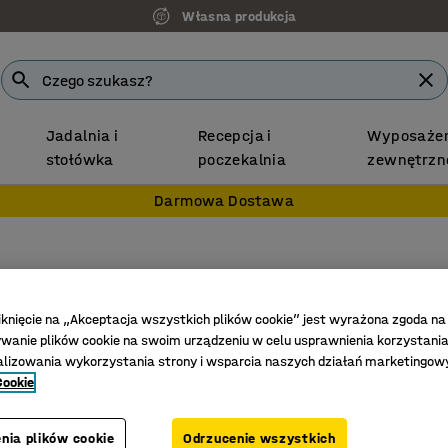
Własna produkcja
Jadalnia i
Recepcja i
Wyposażen
stołówka
poczekalnia
zewnętrzn
Darmowa Dostawa
Regał 
20 poje
iknięcie na „Akceptacja wszystkich plików cookie” jest wyrażona zgoda na
anie plików cookie na swoim urządzeniu w celu usprawnienia korzystania
Nr art.
:
20
alizowania wykorzystania strony i wsparcia naszych działań marketingow
Cookie
Półki z r
Idealne 
nia plików cookie
Odrzucenie wszystkich
Montaż b