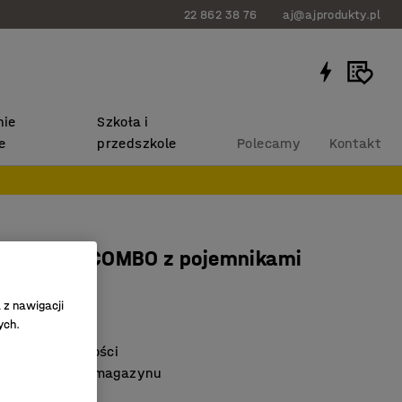
22 862 38 76
aj@ajprodukty.pl
ie
Szkoła i
e
przedszkole
Polecamy
Kontakt
AJ EURO + COMBO z pojemnikami
mników
 z nawigacji
4553
ych.
egulacją wysokości
rozwiązanie do magazynu
ez śrub