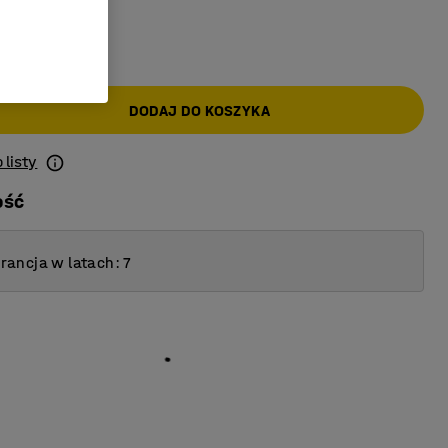
AT)
DODAJ DO KOSZYKA
 listy
ość
ancja w latach: 7