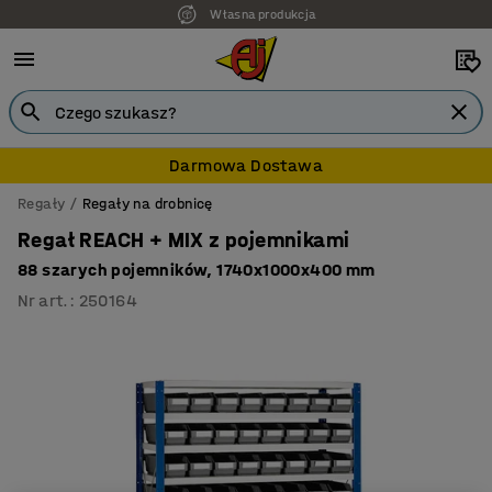
Własna produkcja
7 lat gwarancji
Darmowa Dostawa
Regały
Regały na drobnicę
Regał REACH + MIX z pojemnikami
88 szarych pojemników, 1740x1000x400 mm
Nr art.
:
250164