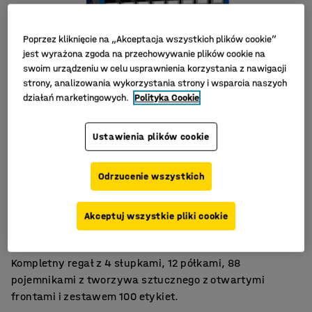
Poprzez kliknięcie na „Akceptacja wszystkich plików cookie”
jest wyrażona zgoda na przechowywanie plików cookie na
swoim urządzeniu w celu usprawnienia korzystania z nawigacji
strony, analizowania wykorzystania strony i wsparcia naszych
działań marketingowych.
Polityka Cookie
Ustawienia plików cookie
Odrzucenie wszystkich
Dobry dostęp do części
Akceptuj wszystkie pliki cookie
Kompaktowy i efektywny
Oszczędność miejsca
Kompletny regał z 4 słupkami, 12 półkami, 88
pojemnikami z tworzywa sztucznego z otwartymi
frontami i zestawem 100 etykiet.