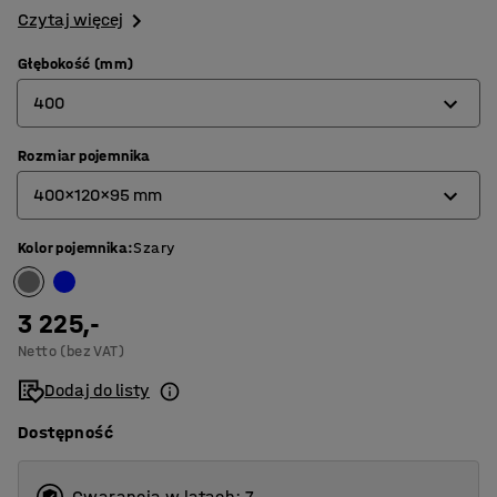
Czytaj więcej
Głębokość (mm)
400
Rozmiar pojemnika
400
400x120x95 mm
500
Kolor pojemnika
:
Szary
400x120x95 mm
500x120x95 mm
3 225,-
Netto (bez VAT)
Dodaj do listy
Dostępność
Gwarancja w latach: 7