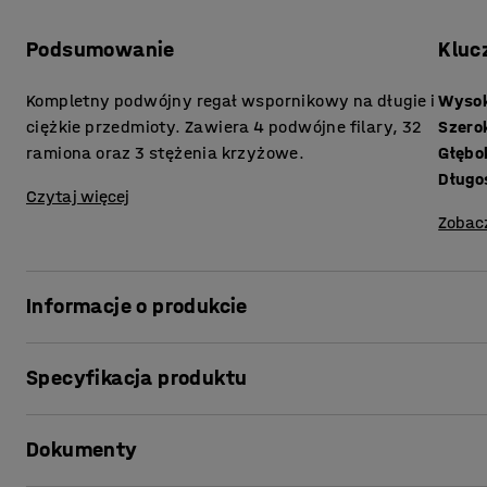
Podsumowanie
Kluc
Kompletny podwójny regał wspornikowy na długie i
Wyso
ciężkie przedmioty. Zawiera 4 podwójne filary, 32
Szero
ramiona oraz 3 stężenia krzyżowe.
Głębo
Długo
Czytaj więcej
Zobac
Informacje o produkcie
Regały wspornikowe to idealne rozwiązanie do przechow
Specyfikacja produktu
magazynową. Zapewniają łatwy i praktyczny dostęp do
przedmiotów. Konstrukcja regałów zapewnia bezpieczną
Wysokość
:
2432
mm
Nasz podwójny regał wspornikowy zapewnia mnóstwo mie
Dokumenty
Szerokość
:
4750
mm
przestrzeni. Zaprojektowano go z myślą o długich i ciężki
Głębokość
:
2230
mm
wytrzymały i wszechstronny.