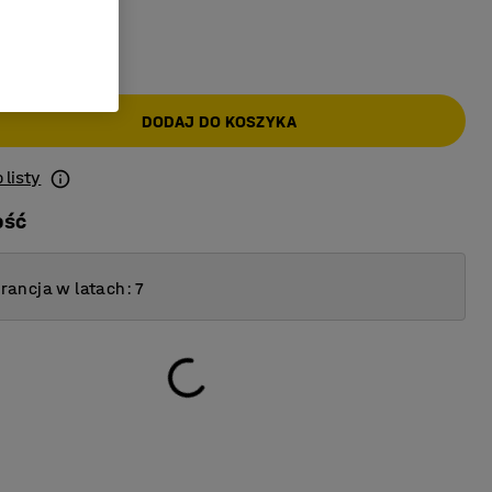
-
AT)
DODAJ DO KOSZYKA
 listy
ość
ancja w latach: 7