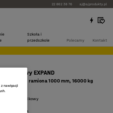
22 862 38 76
aj@ajprodukty.pl
ie
Szkoła i
e
przedszkole
Polecamy
Kontakt
wspornikowy EXPAND
 podwójne, 32 ramiona 1000 mm, 16000 kg
 z nawigacji
0091
ych.
y regał wspornikowy
ne ramiona
na konstrukcja