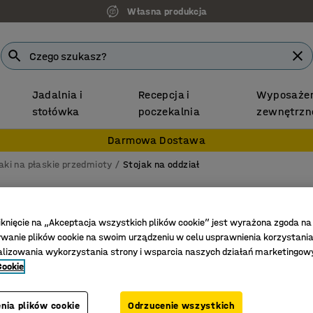
Własna produkcja
Jadalnia i
Recepcja i
Wyposażen
stołówka
poczekalnia
zewnętrzn
Darmowa Dostawa
aki na płaskie przedmioty
Stojak na oddział
Regał 
4 filary
iknięcie na „Akceptacja wszystkich plików cookie” jest wyrażona zgoda na
anie plików cookie na swoim urządzeniu w celu usprawnienia korzystania
Nr art.
:
29
alizowania wykorzystania strony i wsparcia naszych działań marketingow
Cookie
Kompletn
Regulowa
nia plików cookie
Odrzucenie wszystkich
Dwustron