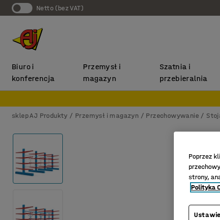
Netto (bez VAT)
Biuro i
Przemysł i
Szatnia i
konferencja
magazyn
przebieralnia
sklep AJ Produkty
Przemysł i magazyn
Przechowywanie
Stoj
Poprzez kl
przechowyw
strony, an
Polityka 
Ustawie