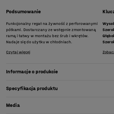
Podsumowanie
Kluc
Funkcjonalny regał na żywność z perforowanymi
Wyso
półkami. Dostarczany ze wstępnie zmontowaną
Szero
ramą i łatwy w montażu bez śrub i wkrętów.
Głębo
Nadaje się do użytku w chłodniach.
Szero
Czytaj więcej
Zobac
Informacje o produkcie
System regałów ze stali ocynkowanej to doskonały wybór 
Specyfikacja produktu
priorytetem. Łączy wysoką nośność z niską wagą własną 
do kontaktu z żywnością. Zaletą półek jest to, że mają p
Wysokość
:
1972
mm
to również gromadzeniu się kurzu, dzięki czemu półki są b
Media
Szerokość
:
975
mm
bezpośrednio na belkach, co oznacza, że można je łatwo 
Głębokość
:
400
mm