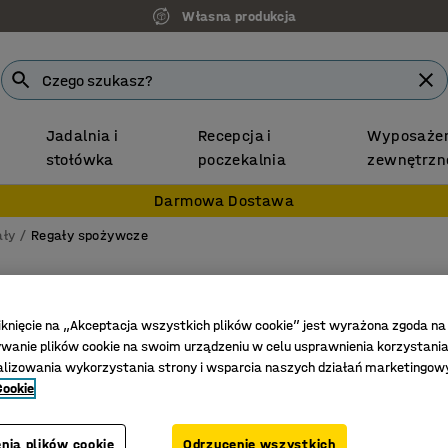
Własna produkcja
Jadalnia i
Recepcja i
Wyposażen
stołówka
poczekalnia
zewnętrzn
Darmowa Dostawa
ały
Regały spożywcze
Regał 
Moduł po
iknięcie na „Akceptacja wszystkich plików cookie” jest wyrażona zgoda na
anie plików cookie na swoim urządzeniu w celu usprawnienia korzystania
Nr art.
:
219
alizowania wykorzystania strony i wsparcia naszych działań marketingow
Cookie
Można p
Odpowied
Łatwe cz
nia plików cookie
Odrzucenie wszystkich