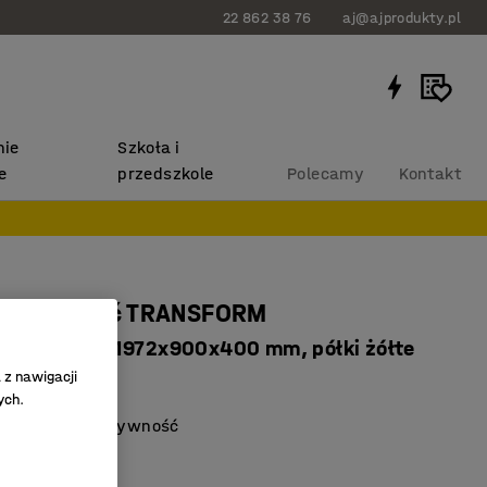
22 862 38 76
aj@ajprodukty.pl
ie
Szkoła i
e
przedszkole
Polecamy
Kontakt
na żywność TRANSFORM
dstawowy, 1972x900x400 mm, półki żółte
 z nawigacji
512
ych.
rzechowywać żywność
ni do chłodni
yszczenie