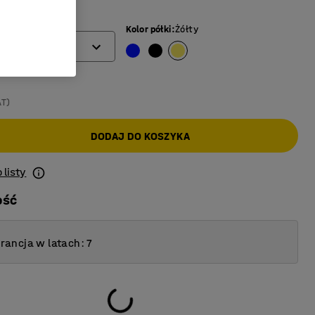
(mm)
Kolor półki
:
Żółty
AT)
DODAJ DO KOSZYKA
 listy
ość
ancja w latach: 7