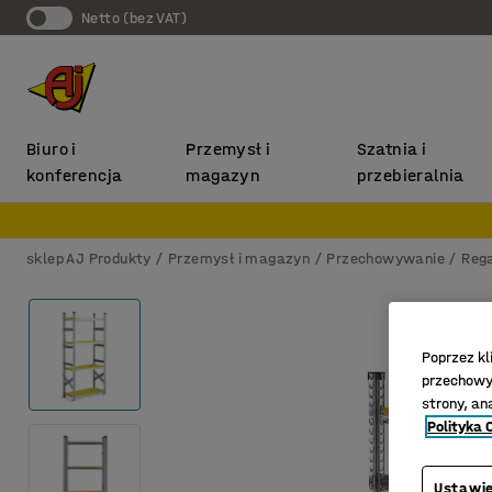
Netto (bez VAT)
Biuro i
Przemysł i
Szatnia i
konferencja
magazyn
przebieralnia
sklep AJ Produkty
Przemysł i magazyn
Przechowywanie
Reg
Poprzez kl
przechowyw
strony, an
Polityka 
Ustawie