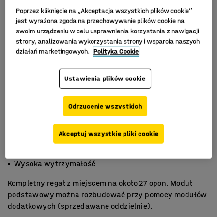
Poprzez kliknięcie na „Akceptacja wszystkich plików cookie”
jest wyrażona zgoda na przechowywanie plików cookie na
swoim urządzeniu w celu usprawnienia korzystania z nawigacji
strony, analizowania wykorzystania strony i wsparcia naszych
działań marketingowych.
Polityka Cookie
Ustawienia plików cookie
Odrzucenie wszystkich
Akceptuj wszystkie pliki cookie
Kompaktowe wymiary
Niska waga własna
Wysoka wytrzymałość
Kompletny regał z miejscem na około 27 opon. Moduł
podstawowy można rozbudować przy pomocy modułów
dodatkowych (sprzedawane oddzielnie).