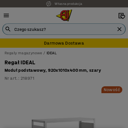
Własna produkcja
7 lat gwarancji
Darmowa Dostawa
Regały magazynowe
IDEAL
Regał IDEAL
Moduł podstawowy, 920x1010x400 mm, szary
Nr art.
:
218971
Nowość