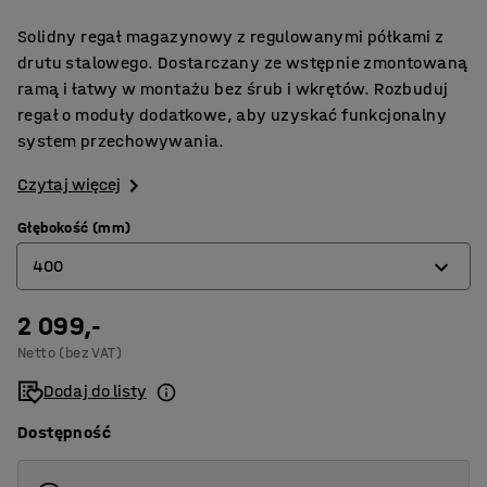
Solidny regał magazynowy z regulowanymi półkami z
drutu stalowego. Dostarczany ze wstępnie zmontowaną
ramą i łatwy w montażu bez śrub i wkrętów. Rozbuduj
regał o moduły dodatkowe, aby uzyskać funkcjonalny
system przechowywania.
Czytaj więcej
Głębokość (mm)
400
2 099,-
400
Netto (bez VAT)
500
Dodaj do listy
Dostępność