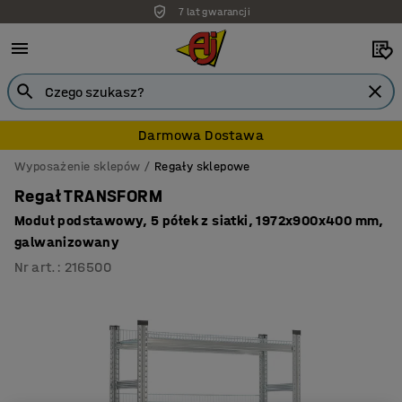
7 lat gwarancji
Darmowa Dostawa
Wyposażenie sklepów
Regały sklepowe
Regał TRANSFORM
Moduł podstawowy, 5 półek z siatki, 1972x900x400 mm,
galwanizowany
Nr art.
:
216500