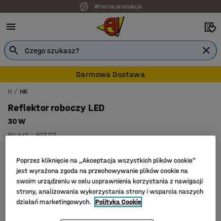
Własna produkcja
Darmowa Dostawa
H
HK
Reflektor roboczy LED
30 W
Nr art.
:
91303
Poprzez kliknięcie na „Akceptacja wszystkich plików cookie”
jest wyrażona zgoda na przechowywanie plików cookie na
swoim urządzeniu w celu usprawnienia korzystania z nawigacji
strony, analizowania wykorzystania strony i wsparcia naszych
działań marketingowych.
Polityka Cookie