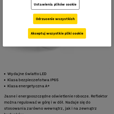
Ustawienia plików cookie
Odrzucenie wszystkich
Akceptuj wszystkie pliki cookie
Wydajne światło LED
Klasa bezpieczeństwa IP65
Klasa energetyczna A+
Jasne i energooszczędne oświetlenie robocze. Reflektor
można regulować w górę i w dół. Nadaje się do
stosowania zarówno wewnątrz, jak i na zewnątrz