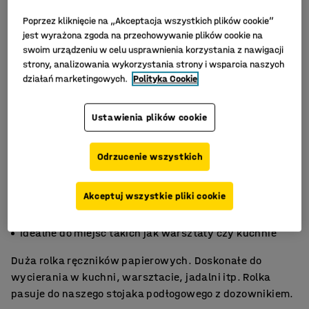
Poprzez kliknięcie na „Akceptacja wszystkich plików cookie”
jest wyrażona zgoda na przechowywanie plików cookie na
swoim urządzeniu w celu usprawnienia korzystania z nawigacji
strony, analizowania wykorzystania strony i wsparcia naszych
działań marketingowych.
Polityka Cookie
Ustawienia plików cookie
Odrzucenie wszystkich
Akceptuj wszystkie pliki cookie
Można używać ze stojakiem podłogowym
Do ogólnego czyszczenia
Idealne do miejsc takich jak warsztaty czy kuchnie
Duża rolka ręczników papierowych. Doskonałe do
wycierania w kuchni, warsztacie, jadalni itp. Rolka
pasuje do naszego stojaka podłogowego z dozownikiem.