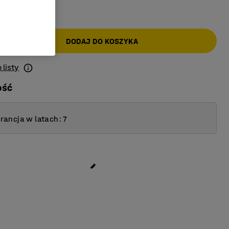
AT)
DODAJ DO KOSZYKA
 listy
ość
ancja w latach: 7