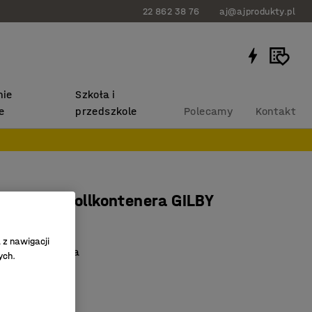
22 862 38 76
aj@ajprodukty.pl
ie
Szkoła i
e
przedszkole
Polecamy
Kontakt
 siatki do rollkontenera GILBY
4241
 z nawigacji
 więcej miejsca
ych.
 sekcje
onstrukcja