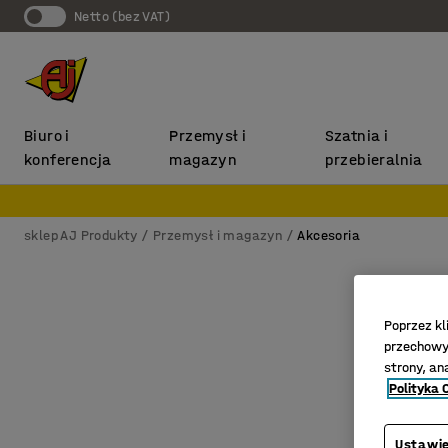
Netto (bez VAT)
Biuro i
Przemysł i
Szatnia i
konferencja
magazyn
przebieralnia
sklep AJ Produkty
Przemysł i magazyn
Akcesoria
Poprzez kl
przechowyw
strony, an
Polityka 
Ustawie