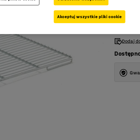
205,-
Netto (bez V
Akceptuj wszystkie pliki cookie
Dodaj do
Dostępn
Gwar