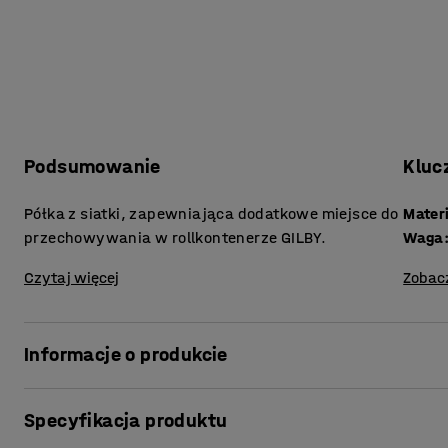
Podsumowanie
Kluc
Półka z siatki, zapewniająca dodatkowe miejsce do
Mater
przechowywania w rollkontenerze GILBY.
Waga
Czytaj więcej
Zobac
Informacje o produkcie
Półka wykonana z siatki drucianej, która umożliwia podzi
Specyfikacja produktu
Dodanie półki do rollkontenera pozwala stworzyć dodat