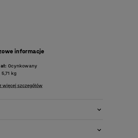
zowe informacje
iał
:
Ocynkowany
:
5,71
kg
z więcej szczegółów
elenie sztaplowanego rollkontenera na sekcje.
kową przestrzeń do przechowywania.