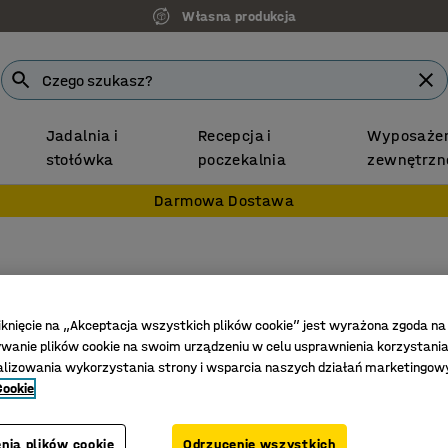
Własna produkcja
Jadalnia i
Recepcja i
Wyposażen
stołówka
poczekalnia
zewnętrzn
Darmowa Dostawa
Półka z
Nr art.
:
24
iknięcie na „Akceptacja wszystkich plików cookie” jest wyrażona zgoda na
anie plików cookie na swoim urządzeniu w celu usprawnienia korzystania
Zapewnia
alizowania wykorzystania strony i wsparcia naszych działań marketingow
Dzieli na
Cookie
Trwała k
nia plików cookie
Odrzucenie wszystkich