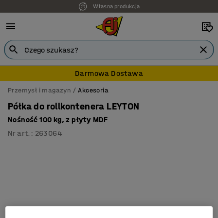
Własna produkcja
7 lat gwarancji
Darmowa Dostawa
Przemysł i magazyn
Akcesoria
Półka do rollkontenera LEYTON
Nośność 100 kg, z płyty MDF
Nr art.
:
263064