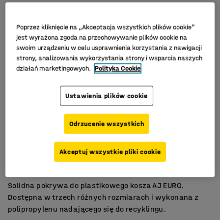
Poprzez kliknięcie na „Akceptacja wszystkich plików cookie”
jest wyrażona zgoda na przechowywanie plików cookie na
swoim urządzeniu w celu usprawnienia korzystania z nawigacji
strony, analizowania wykorzystania strony i wsparcia naszych
działań marketingowych.
Polityka Cookie
Ustawienia plików cookie
Odrzucenie wszystkich
Do pojemnika AJ EURO
Akceptuj wszystkie pliki cookie
Trzy różne rozmiary
Nadaje się do recyklingu
Solidna pokrywa do plastikowego kosza AJ EURO.
Dostępna w trzech różnych rozmiarach i wykonana z
polipropylenu nadającego się do recyklingu.