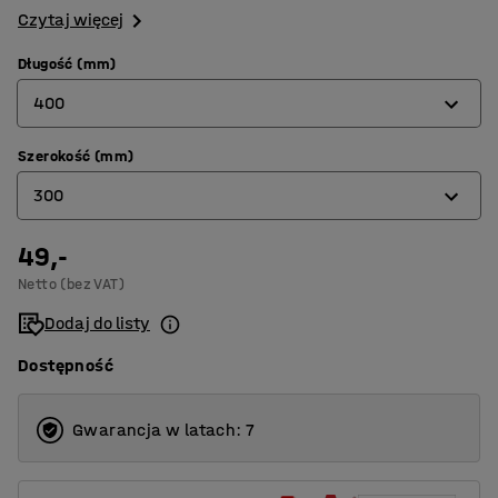
Czytaj więcej
Długość (mm)
400
Szerokość (mm)
400
300
600
800
49,-
300
Netto (bez VAT)
400
Dodaj do listy
600
Dostępność
Gwarancja w latach: 7