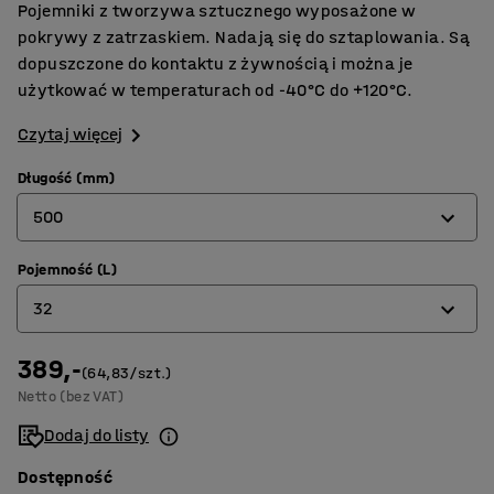
Pojemniki z tworzywa sztucznego wyposażone w
pokrywy z zatrzaskiem. Nadają się do sztaplowania. Są
dopuszczone do kontaktu z żywnością i można je
użytkować w temperaturach od -40°C do +120°C.
Czytaj więcej
Długość (mm)
500
Pojemność (L)
340
32
400
500
389,-
8
(64,83/szt.)
Netto (bez VAT)
590
14
Dodaj do listy
720
25
Dostępność