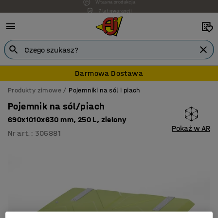
7 lat gwarancji
Darmowa Dostawa
Produkty zimowe
Pojemniki na sól i piach
Pojemnik na sól/piach
690x1010x630 mm, 250 L, zielony
Pokaż w AR
Nr art.
:
305881