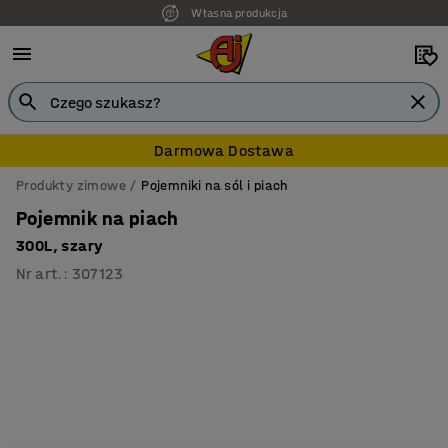
Własna produkcja
7 lat gwarancji
Darmowa Dostawa
Produkty zimowe
Pojemniki na sól i piach
Pojemnik na piach
300L, szary
Nr art.
:
307123