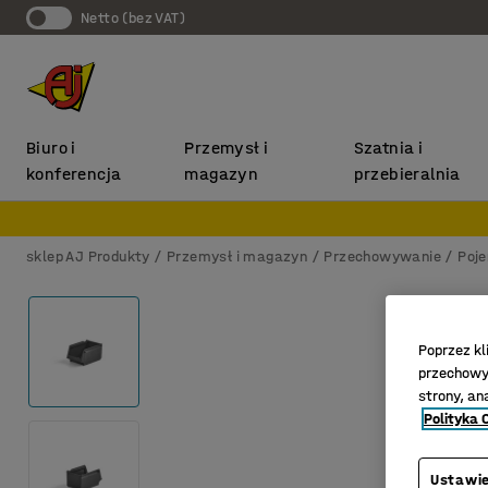
Netto (bez VAT)
Biuro i
Przemysł i
Szatnia i
konferencja
magazyn
przebieralnia
sklep AJ Produkty
Przemysł i magazyn
Przechowywanie
Poj
Poprzez kl
przechowyw
strony, an
Polityka 
Ustawie