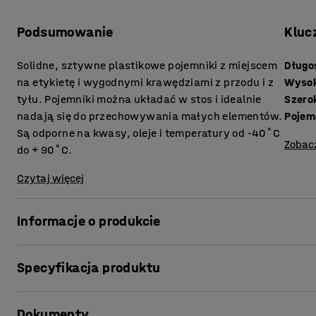
Podsumowanie
Kluc
Solidne, sztywne plastikowe pojemniki z miejscem
Długo
na etykietę i wygodnymi krawędziami z przodu i z
Wyso
tyłu. Pojemniki można układać w stos i idealnie
Szero
nadają się do przechowywania małych elementów.
Pojem
Są odporne na kwasy, oleje i temperatury od -40˚C
Zobac
do + 90˚C.
Czytaj więcej
Informacje o produkcie
Wysokiej jakości pojemniki z serii 9000 są idealne do 
Specyfikacja produktu
Pojemniki o dużej pojemności przystosowane do przecho
wszechstronny obszar na etykietę ułatwia oznaczanie p
Długość
:
250
mm
zidentyfikować zawartość. Solidne krawędzie z funkcją
Dokumenty