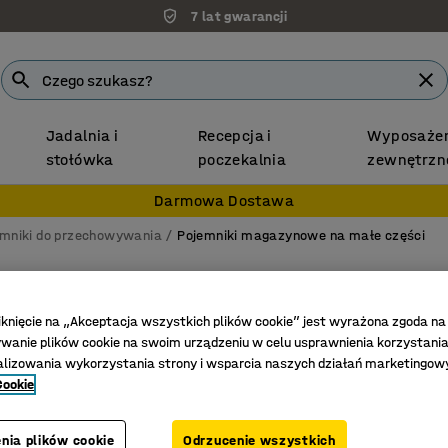
7 lat gwarancji
Jadalnia i
Recepcja i
Wyposażen
stołówka
poczekalnia
zewnętrzn
Darmowa Dostawa
emniki do przechowywania
Pojemniki magazynowe na małe części
Pojemn
-74 seri
iknięcie na „Akceptacja wszystkich plików cookie” jest wyrażona zgoda na
anie plików cookie na swoim urządzeniu w celu usprawnienia korzystania
Nr art.
:
20
alizowania wykorzystania strony i wsparcia naszych działań marketingow
Cookie
Można s
Na niewi
Odpornoś
nia plików cookie
Odrzucenie wszystkich