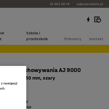
22 862 38 76
aj@ajprodukty.pl
ie
Szkoła i
e
przedszkole
Polecamy
Kontakt
ik do przechowywania AJ 9000
a, 250x148x130 mm, szary
 z nawigacji
0542
ych.
ztaplować
elkie przedmioty
ć na kwasy i oleje