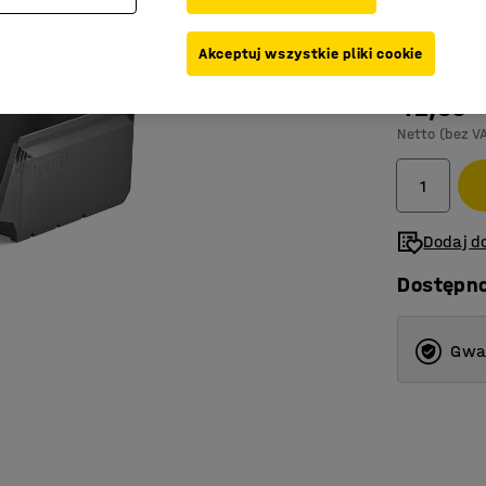
Kolor pojemn
Akceptuj wszystkie pliki cookie
42,50
Netto (bez V
Dodaj do
Dostępn
Gwar