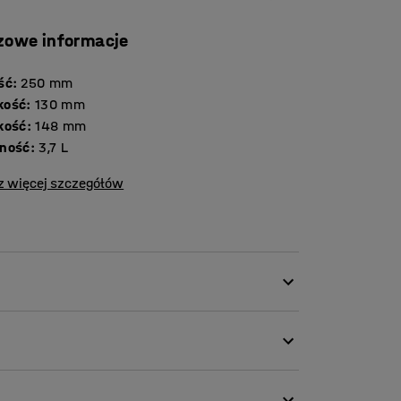
zowe informacje
ść
:
250
mm
kość
:
130
mm
kość
:
148
mm
ność
:
3,7
L
z więcej szczegółów
użytku w trudnych, wymagających warunkach.
wywania różnych przedmiotów. Duży,
ojemników, dzięki czemu można szybko
 uchwytów ułatwiają przenoszenie