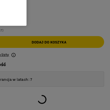
ika
:
Szary
AT)
DODAJ DO KOSZYKA
 listy
ość
ancja w latach: 7