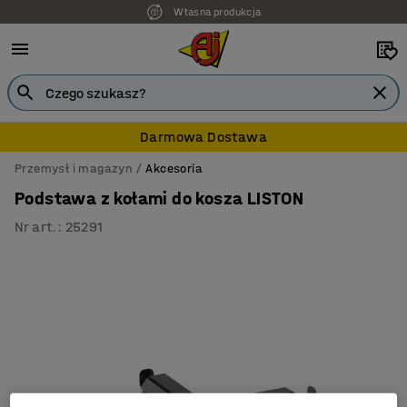
Własna produkcja
Darmowa Dostawa
Przemysł i magazyn
Akcesoria
Podstawa z kołami do kosza LISTON
Nr art.
:
25291