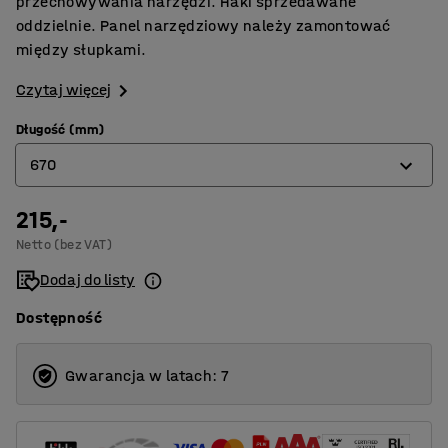
przechowywania narzędzi. Haki sprzedawane
oddzielnie. Panel narzędziowy należy zamontować
między słupkami.
Czytaj więcej
Długość (mm)
670
215,-
670
Netto (bez VAT)
900
Dodaj do listy
Dostępność
Gwarancja w latach: 7