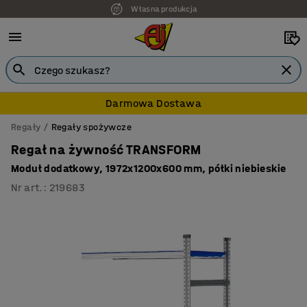
Własna produkcja
7 lat gwarancji
Darmowa Dostawa
Regały
Regały spożywcze
Regał na żywność TRANSFORM
Moduł dodatkowy, 1972x1200x600 mm, półki niebieskie
Nr art.
:
219683