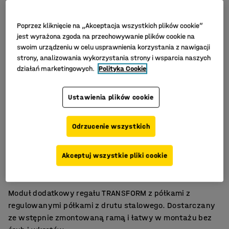
Poprzez kliknięcie na „Akceptacja wszystkich plików cookie”
jest wyrażona zgoda na przechowywanie plików cookie na
swoim urządzeniu w celu usprawnienia korzystania z nawigacji
strony, analizowania wykorzystania strony i wsparcia naszych
działań marketingowych.
Polityka Cookie
Ustawienia plików cookie
Odrzucenie wszystkich
Montaż bez śrub
Akceptuj wszystkie pliki cookie
Regulacja wysokości półek
Do rozbudowy systemu
Moduł dodatkowy regału TRANSFORM z półkami z
regulowanymi półkami z drutu stalowego. Dostarczany
ze wstępnie zmontowaną ramą i łatwy w montażu bez