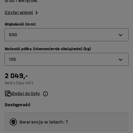
śrub i wkrętów.
Czytaj więcej
Głębokość (mm)
500
Nośność półka (równomiernie obciążenie) (kg)
400
135
500
2 049,-
120
Netto (bez VAT)
135
Dodaj do listy
Dostępność
Gwarancja w latach: 7