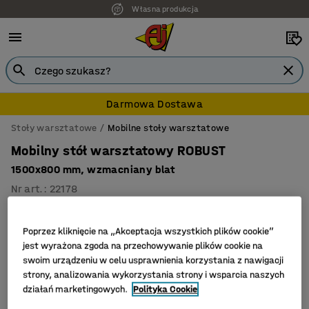
Własna produkcja
Darmowa Dostawa
Stoły warsztatowe
Mobilne stoły warsztatowe
Mobilny stół warsztatowy ROBUST
1500x800 mm, wzmacniany blat
Nr art.
:
22178
Poprzez kliknięcie na „Akceptacja wszystkich plików cookie”
jest wyrażona zgoda na przechowywanie plików cookie na
swoim urządzeniu w celu usprawnienia korzystania z nawigacji
strony, analizowania wykorzystania strony i wsparcia naszych
działań marketingowych.
Polityka Cookie