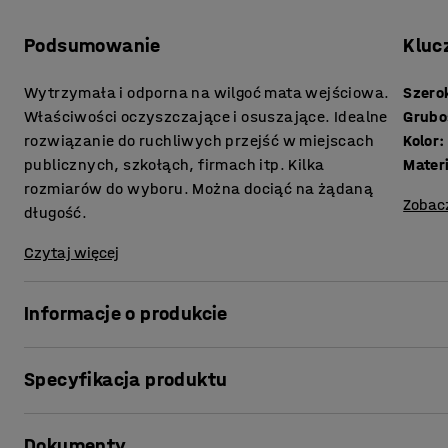
Podsumowanie
Kluc
Wytrzymała i odporna na wilgoć mata wejściowa.
Szero
Właściwości oczyszczające i osuszające. Idealne
Grubo
rozwiązanie do ruchliwych przejść w miejscach
Kolor
:
publicznych, szkołąch, firmach itp. Kilka
Mater
rozmiarów do wyboru. Można dociąć na żądaną
Zobac
długość.
Czytaj więcej
Informacje o produkcie
Wytrzymała mata do wymagających środowisk!
Specyfikacja produktu
Sprawdzi się przy każdej pogodzie i w każdym środowisk
Szerokość
:
1000
mm
przez cały rok! Doskonałe właściwości absorbujące brud i
Dokumenty