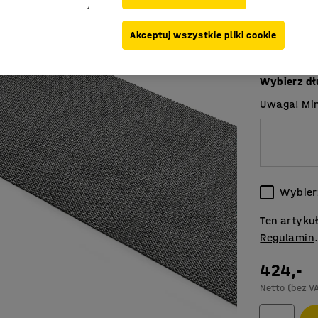
Szerokość 
Akceptuj wszystkie pliki cookie
1000
Wybierz dł
1000
Uwaga! Mi
2000
Wybierz
Ten artyku
Regulamin
424,-
Netto (bez V