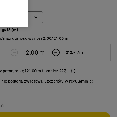
(mm)
ugość (m)
n/max długość wynosi 2,00/21,00 m
212,-
/
m
 pełną rolkę (21,00 m) i zapisz
227,-
ł nie podlega zwrotowi. Szczegóły w regulaminie:
.
AT)