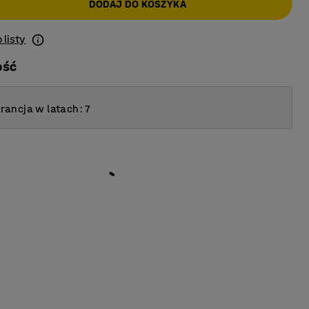
DODAJ DO KOSZYKA
 listy
ość
ancja w latach: 7