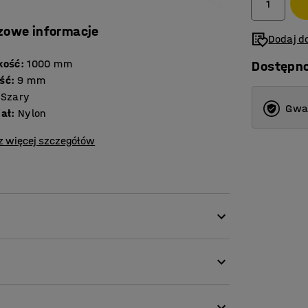
zowe informacje
Dodaj do
kość
:
1000
mm
Dostępn
ść
:
9
mm
Szary
Gwar
iał
:
Nylon
z więcej szczegółów
u o dużym natężeniu ruchu. Do użytkowania
 wilgoć.