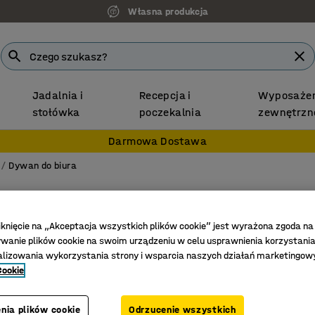
Własna produkcja
Jadalnia i
Recepcja i
Wyposażen
stołówka
poczekalnia
zewnętrzn
Darmowa Dostawa
Dywan do biura
Mata w
Na metry
iknięcie na „Akceptacja wszystkich plików cookie” jest wyrażona zgoda na
anie plików cookie na swoim urządzeniu w celu usprawnienia korzystania
Nr art.
:
26
alizowania wykorzystania strony i wsparcia naszych działań marketingow
Cookie
Do inten
Do ruchl
Odpornoś
nia plików cookie
Odrzucenie wszystkich