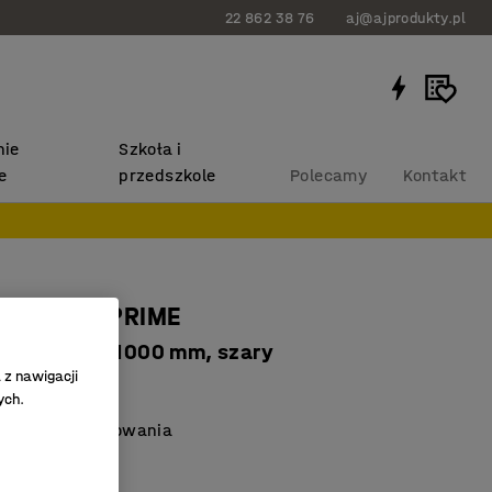
22 862 38 76
aj@ajprodukty.pl
ie
Szkoła i
e
przedszkole
Polecamy
Kontakt
ejściowa PRIME
, szerokość 1000 mm, szary
 z nawigacji
0242
ych.
sywnego użytkowania
iwych miejsc
ć na wilgoć