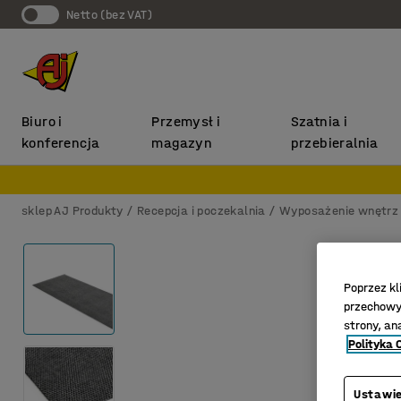
Netto (bez VAT)
Biuro i
Przemysł i
Szatnia i
konferencja
magazyn
przebieralnia
sklep AJ Produkty
Recepcja i poczekalnia
Wyposażenie wnętrz
Poprzez kl
przechowyw
strony, an
Polityka 
Ustawie