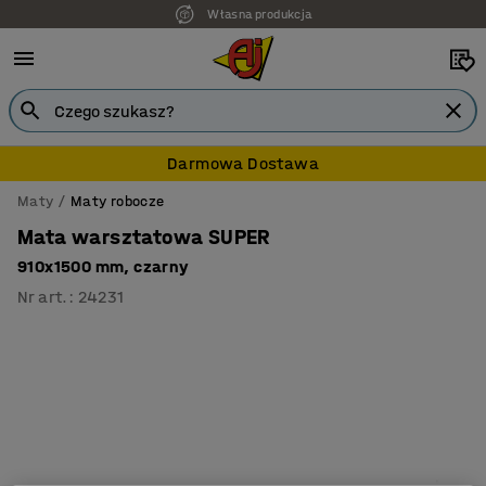
Własna produkcja
Darmowa Dostawa
Maty
Maty robocze
Mata warsztatowa SUPER
910x1500 mm, czarny
Nr art.
:
24231