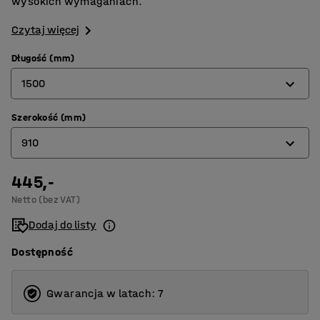
wysokich wymaganiach.
Czytaj więcej
Długość (mm)
1500
Szerokość (mm)
910
910
1500
3000
445,-
600
Netto (bez VAT)
910
Dodaj do listy
Dostępność
Gwarancja w latach: 7