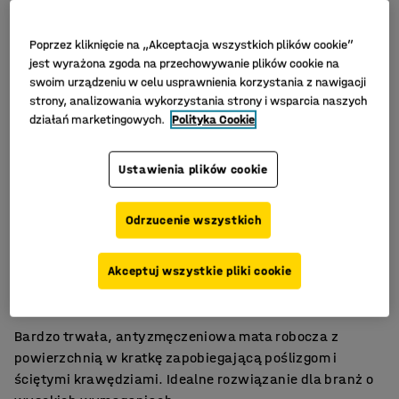
Poprzez kliknięcie na „Akceptacja wszystkich plików cookie”
jest wyrażona zgoda na przechowywanie plików cookie na
swoim urządzeniu w celu usprawnienia korzystania z nawigacji
strony, analizowania wykorzystania strony i wsparcia naszych
działań marketingowych.
Polityka Cookie
Ustawienia plików cookie
Odrzucenie wszystkich
Do warsztatu i stacji pakowania
Akceptuj wszystkie pliki cookie
Gruba, odciążająca wyściółka
Właściwości antypoślizgowe
Bardzo trwała, antyzmęczeniowa mata robocza z
powierzchnią w kratkę zapobiegającą poślizgom i
ściętymi krawędziami. Idealne rozwiązanie dla branż o