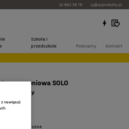
22 862 38 76
aj@ajprodukty.pl
ie
Szkoła i
e
przedszkole
Polecamy
Kontakt
ntyzmęczeniowa SOLO
0 mm, czarny
13
 z nawigacji
ych.
ESD
ne odciążenie
a ładunki statyczne