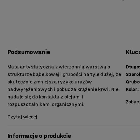
Podsumowanie
Kluc
Mata antystatyczna z wierzchnią warstwą o
Długo
strukturze bąbelkowej i grubości na tyle dużej, że
Szero
skutecznie zmniejsza ryzyko urazów
Grubo
nadwyrężeniowych i pobudza krążenie krwi. Nie
Kolor
:
nadaje się do kontaktu z olejami i
Zobac
rozpuszczalnikami organicznymi.
Czytaj więcej
Informacje o produkcie