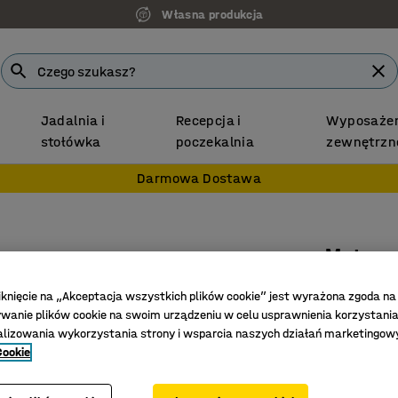
Własna produkcja
Jadalnia i
Recepcja i
Wyposażen
stołówka
poczekalnia
zewnętrzn
Darmowa Dostawa
Mata a
900x150
iknięcie na „Akceptacja wszystkich plików cookie” jest wyrażona zgoda na
Nr art.
:
251
anie plików cookie na swoim urządzeniu w celu usprawnienia korzystania
alizowania wykorzystania strony i wsparcia naszych działań marketingow
Do stref 
Cookie
Maksymal
Rozprasz