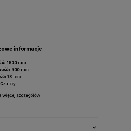
zowe informacje
ść
:
1500
mm
kość
:
900
mm
ść
:
13
mm
Czarny
z więcej szczegółów