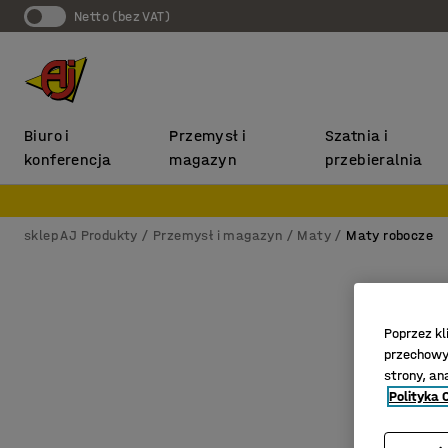
Netto (bez VAT)
Biuro i
Przemysł i
Szatnia i
konferencja
magazyn
przebieralnia
sklep AJ Produkty
Przemysł i magazyn
Maty
Maty robocze
Poprzez kl
przechowyw
strony, an
Polityka 