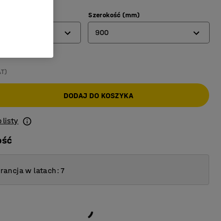
)
Szerokość (mm)
900
600
AT)
900
DODAJ DO KOSZYKA
 listy
ość
ancja w latach: 7