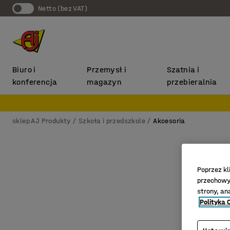
Netto (bez VAT)
Biuro i
Przemysł i
Szatnia i
konferencja
magazyn
przebieralnia
sklep AJ Produkty
Szkoła i przedszkole
Akcesoria
Poprzez kl
przechowyw
strony, an
Polityka 