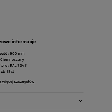
zowe informacje
kość
:
900
mm
Ciemnoszary
oloru
:
RAL 7043
iał
:
Stal
z więcej szczegółów
istew z haczykami. Podwójne haczyki