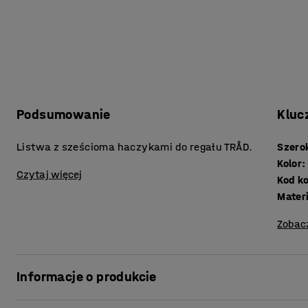
Podsumowanie
Kluc
Listwa z sześcioma haczykami do regału TRÅD.
Szero
Kolor
:
Czytaj więcej
Kod k
Mater
Zobac
Informacje o produkcie
Wzbogać regał szatniowy TRÅD, dodając jedną lub kilka l