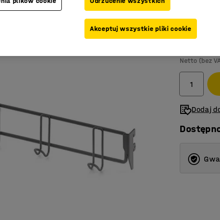
nia plików cookie
Odrzucenie wszystkich
Kolor
:
Ciemn
Akceptuj wszystkie pliki cookie
149,-
Netto (bez V
Dodaj do
Dostępn
Gwar