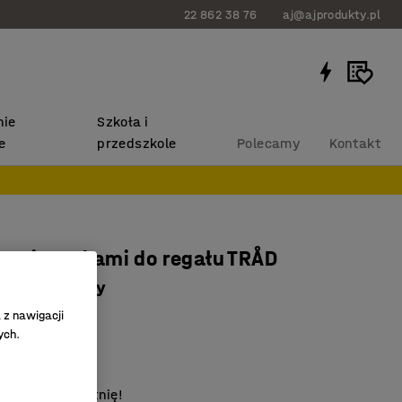
22 862 38 76
aj@ajprodukty.pl
ie
Szkoła i
e
przedszkole
Polecamy
Kontakt
z wieszakami do regału TRÅD
 ciemnoszary
112
 z nawigacji
ych.
aczyków
u TRÅD
izuj swoją szatnię!