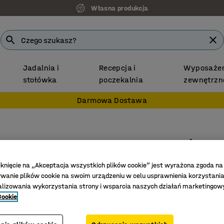
Własna produkcja
Jadalnia i
Recepcja i
Wyposażen
stołówka
poczekalnia
zewnętrzn
Darmowa Dostawa
Listwa 
900 mm,
iknięcie na „Akceptacja wszystkich plików cookie” jest wyrażona zgoda na
Nr art.
:
378
anie plików cookie na swoim urządzeniu w celu usprawnienia korzystania
alizowania wykorzystania strony i wsparcia naszych działań marketingow
Sześć h
Cookie
Do regał
Zoptymal