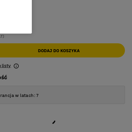
oszary
AT)
DODAJ DO KOSZYKA
 listy
ość
ancja w latach: 7