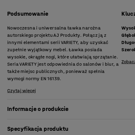
Podsumowanie
Kluc
Nowoczesna i uniwersalna ławka narożna
Wysok
autorskiego projektu AJ Produkty. Połącz ją z
Głębo
innymi elementami serii VARIETY, aby uzyskać
Długo
zupełnie wyjątkowy mebel. Ławka posiada
Szero
wysokie, okrągłe nogi, które ułatwiają sprzątanie.
Zobac
Seria VARIETY jest odpowiednia do salonów i biur, a
także miejsc publicznych, ponieważ spełnia
wymogi normy EN 16139.
Czytaj więcej
Informacje o produkcie
Wygodna ławka narożna zapewnia wysoki poziom komfortu 
Specyfikacja produktu
idealnie nadaje się do miejsc publicznych, takich jak recep