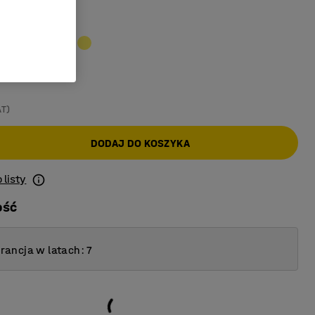
sowy
AT)
DODAJ DO KOSZYKA
 listy
ość
ancja w latach: 7