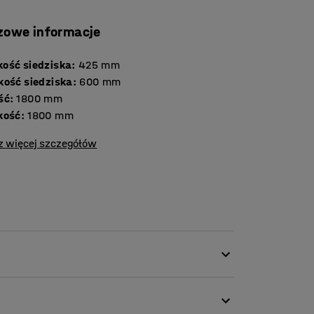
zowe informacje
ość siedziska
:
425
mm
kość siedziska
:
600
mm
ść
:
1800
mm
kość
:
1800
mm
z więcej szczegółów
i jest obita trwałą tkaniną, dzięki czemu
cje i poczekalnie, a także biura i szkoły.