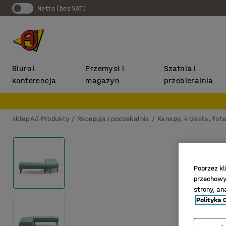
Netto (bez VAT)
Biuro i
Przemysł i
Szatnia i
konferencja
magazyn
przebieralnia
sklep AJ Produkty
Recepcja i poczekalnia
Kanapy, krzesła, fote
Poprzez kl
przechowyw
strony, an
Polityka 