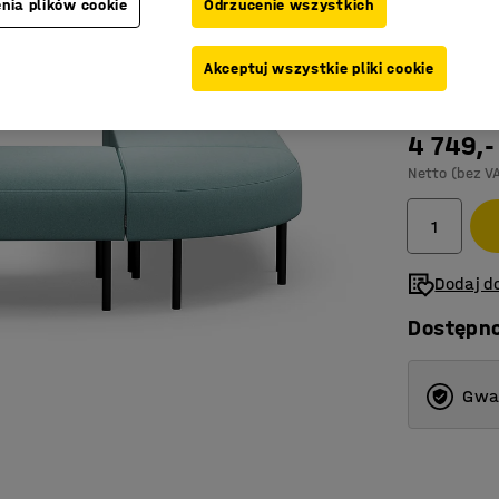
nia plików cookie
Odrzucenie wszystkich
Kolor
:
Turku
Akceptuj wszystkie pliki cookie
4 749,-
Netto (bez V
Dodaj do
Dostępn
Gwar