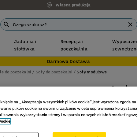
Własna produkcja
Jadalnia i
Recepcja i
Wyposażen
stołówka
poczekalnia
zewnętrzn
Darmowa Dostawa
le do poczekalni
Sofy do poczekalni
Sofy modułowe
Ławka 
Na zewną
iknięcie na „Akceptacja wszystkich plików cookie” jest wyrażona zgoda na
Nr art.
:
38
anie plików cookie na swoim urządzeniu w celu usprawnienia korzystania
alizowania wykorzystania strony i wsparcia naszych działań marketingow
Możliwoś
Cookie
Trwałe m
Nogi uła