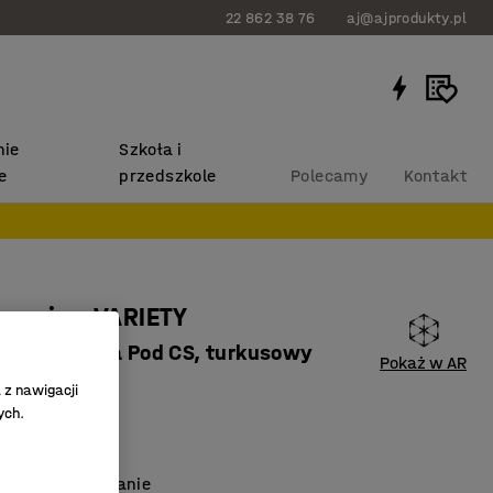
22 862 38 76
aj@ajprodukty.pl
ie
Szkoła i
e
przedszkole
Polecamy
Kontakt
narożna VARIETY
trz, tkanina Pod CS, turkusowy
Pokaż w AR
85125
 z nawigacji
ych.
ć rozbudowy
ateriały
twiające sprzątanie