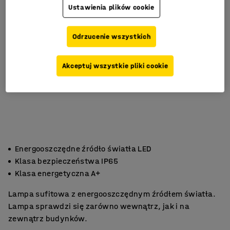
Ustawienia plików cookie
Odrzucenie wszystkich
Akceptuj wszystkie pliki cookie
Energooszczędne źródło światła LED
Klasa bezpieczeństwa IP65
Klasa energetyczna A+
Lampa sufitowa z energooszczędnym źródłem światła.
Lampa sprawdzi się zarówno wewnątrz, jak i na
zewnątrz budynków.