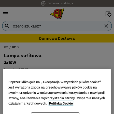
Własna produkcja
Darmowa Dostawa
KC
KCD
Lampa sufitowa
2x10W
Nr art.
:
91313
Poprzez kliknięcie na „Akceptacja wszystkich plików cookie”
jest wyrażona zgoda na przechowywanie plików cookie na
swoim urządzeniu w celu usprawnienia korzystania z nawigacji
strony, analizowania wykorzystania strony i wsparcia naszych
działań marketingowych.
Polityka Cookie