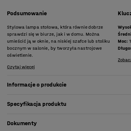
Podsumowanie
Kluc
Stylowa lampa stołowa, która równie dobrze
Wyso
sprawdzi się w biurze, jak i w domu. Można
Średn
umieścić ją w oknie, na niskiej szafce lub stoliku
Moc
:
bocznym w salonie, by tworzyła nastrojowe
Długo
oświetlenie.
Zobac
Czytaj więcej
Informacje o produkcie
Ta lampa stołowa to funkcjonalny element wnętrza, który
Specyfikacja produktu
takich jak biura, salony i jadalnie. Lampa stołowa ma m
kopułowym kloszem z metalu.
Wysokość
:
350
mm
Dokumenty
Średnica
:
240
mm
Światło skierowane jest w dół, dzięki czemu lampa nadaje