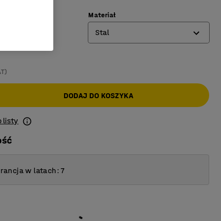
Materiał
Stal
Aluminium
AT)
Stal
DODAJ DO KOSZYKA
 listy
ość
ancja w latach: 7