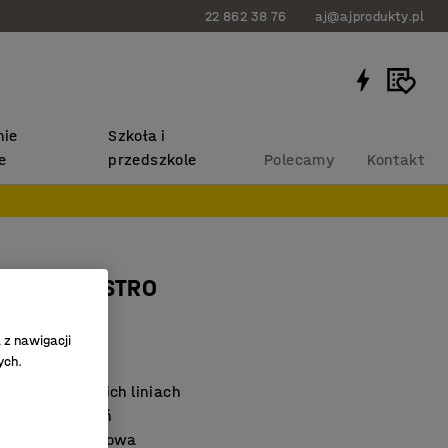
22 862 38 76
aj@ajprodukty.pl
ie
Szkoła i
e
przedszkole
Polecamy
Kontakt
stołowa ASTRO
 z nawigacji
3133
ych.
ształt o miękkich liniach
ch pomieszczeń
odłogowa i stołowa