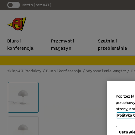
Netto (bez VAT)
Biuro i
Przemysł i
Szatnia i
konferencja
magazyn
przebieralnia
sklep AJ Produkty
Biuro i konferencja
Wyposażenie wnętrz
Oś
Poprzez kl
przechowyw
strony, an
Polityka 
Ustawie