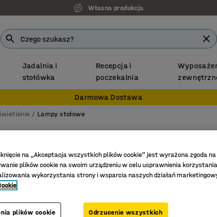
Własna produkcja
Jadalnia i
Recepcja i
Wyposażen
stołówka
poczekalnia
zewnętrzn
Darmowa Dostawa
wietlenie
Lampy stołowe
Lampa 
Biały
iknięcie na „Akceptacja wszystkich plików cookie” jest wyrażona zgoda na
anie plików cookie na swoim urządzeniu w celu usprawnienia korzystania
Nr art.
:
38
alizowania wykorzystania strony i wsparcia naszych działań marketingow
Cookie
Kultowy k
Do różny
nia plików cookie
Odrzucenie wszystkich
Wersja p