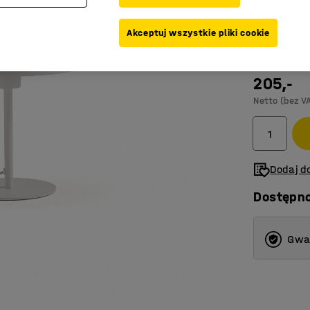
Kolor
:
Biały
Akceptuj wszystkie pliki cookie
205,-
Netto (bez V
Dodaj do
Dostępn
Gwar