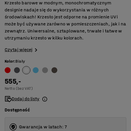
Krzesło barowe w modnym, monochromatycznym
designie nadaje się do wykorzystania w różnych
środowiskach! Krzesło jest odporne na promienie UV i
może być używane zarówno w pomieszczeniach, jak i na
zewnątrz. Uniwersalne, sztaplowane, trwałe i łatwe w
utrzymaniu krzesło w kilku kolorach.
Czytaj więcej
Kolor
:
Biały
555,-
Netto (bez VAT)
Dodaj do listy
Dostępność
Gwarancja w latach: 7