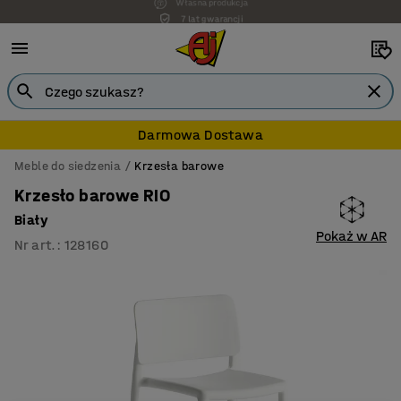
7 lat gwarancji
Darmowa Dostawa
Meble do siedzenia
Krzesła barowe
Krzesło barowe RIO
Biały
Pokaż w AR
Nr art.
:
128160