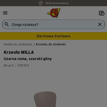
Własna produkcja
7 lat gwarancji
Darmowa Dostawa
Meble do siedzenia
Krzesła do stołówki
Krzesło MILLA
Czarna rama, szarość gliny
Nr art.
:
135153