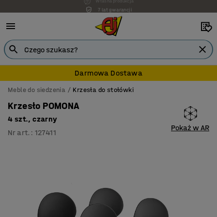
7 lat gwarancji
Darmowa Dostawa
Meble do siedzenia
Krzesła do stołówki
Krzesło POMONA
4 szt., czarny
Pokaż w AR
Nr art.
:
127411