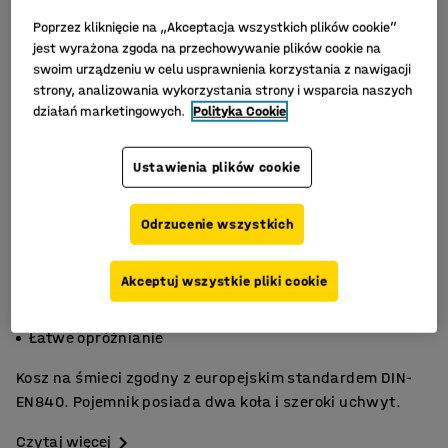
Poprzez kliknięcie na „Akceptacja wszystkich plików cookie”
jest wyrażona zgoda na przechowywanie plików cookie na
swoim urządzeniu w celu usprawnienia korzystania z nawigacji
strony, analizowania wykorzystania strony i wsparcia naszych
działań marketingowych.
Polityka Cookie
Ustawienia plików cookie
Odrzucenie wszystkich
Akceptuj wszystkie pliki cookie
Trwały HDPE
Zgodny z DIN-EN840
Łatwe opróżnianie
Kosz na śmieci zgodny z europejskim standardem DIN-
EN840. Pojemnik posiada dwa koła i szeroki uchwyt.
Czytaj więcej