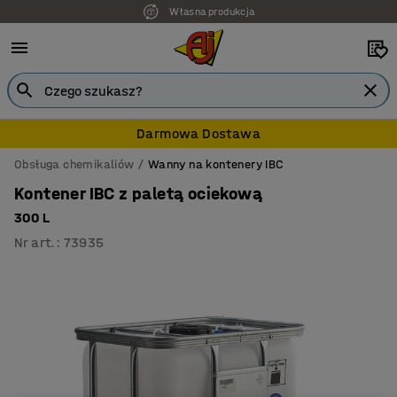
Własna produkcja
7 lat gwarancji
Darmowa Dostawa
Obsługa chemikaliów
Wanny na kontenery IBC
Kontener IBC z paletą ociekową
300 L
Nr art.
:
73935