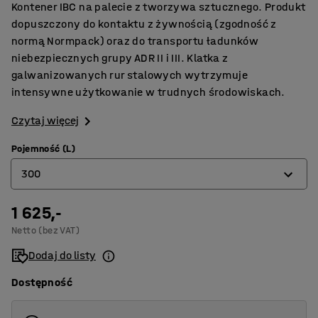
Kontener IBC na palecie z tworzywa sztucznego. Produkt
dopuszczony do kontaktu z żywnością (zgodność z
normą Normpack) oraz do transportu ładunków
niebezpiecznych grupy ADR II i III. Klatka z
galwanizowanych rur stalowych wytrzymuje
intensywne użytkowanie w trudnych środowiskach.
Czytaj więcej
Pojemność (L)
300
1 625,-
300
Netto (bez VAT)
600
Dodaj do listy
800
Dostępność
1000