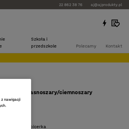
22 862 38 76
aj@ajprodukty.pl
ie
Szkoła i
e
przedszkole
Polecamy
Kontakt
COMFY
ch, wełna, jasnoszary/ciemnoszary
 z nawigacji
025
ych.
ny fotel
siedzisko
na i trwała tapicerka