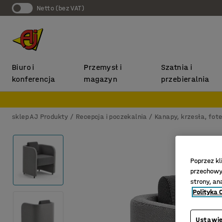
Netto (bez VAT)
Biuro i
Przemysł i
Szatnia i
konferencja
magazyn
przebieralnia
sklep AJ Produkty
Recepcja i poczekalnia
Kanapy, krzesła, fote
Poprzez kl
przechowyw
strony, an
Polityka 
Ustawie