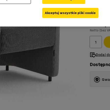
Kolor
:
Jasno
Akceptuj wszystkie pliki cookie
2 999,-
Netto (bez V
Dodaj do
Dostępn
Gwar