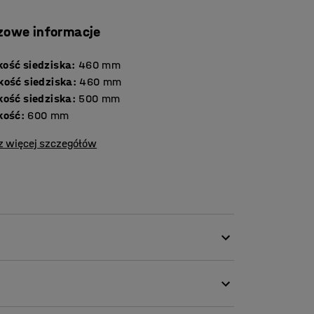
zowe informacje
ość siedziska
:
460
mm
kość siedziska
:
460
mm
kość siedziska
:
500
mm
kość
:
600
mm
z więcej szczegółów
nia w różnych środowiskach. Kompaktowe
oczynkową z kilkoma fotelami lub połączysz