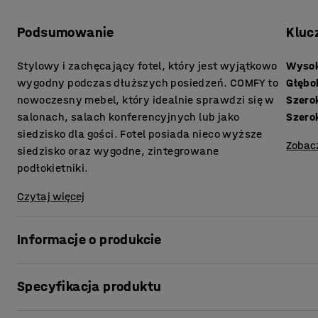
Podsumowanie
Kluc
Stylowy i zachęcający fotel, który jest wyjątkowo
Wysok
wygodny podczas dłuższych posiedzeń. COMFY to
Głębo
nowoczesny mebel, który idealnie sprawdzi się w
Szero
salonach, salach konferencyjnych lub jako
Szero
siedzisko dla gości. Fotel posiada nieco wyższe
Zobac
siedzisko oraz wygodne, zintegrowane
podłokietniki.
Czytaj więcej
Informacje o produkcie
Fotel COMFY to elastyczny mebel, idealny do zastosowa
Specyfikacja produktu
wymiary sprawiają, że z łatwością stworzysz część wyp
je z innymi meblami wypoczynkowymi z naszej oferty.