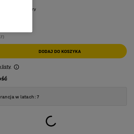
szary/Ciemnoszary
AT)
DODAJ DO KOSZYKA
 listy
ość
ancja w latach: 7