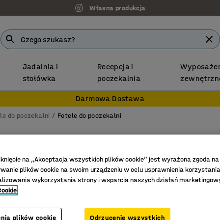
Własna produkcja
Jadalnia i
Recepcja i
Wyposażen
stołówka
poczekalnia
zewnętrzn
Darmowa Dostawa
le do poczekalni
Fotele do poczekalni
Fotel 
Na nóżka
iknięcie na „Akceptacja wszystkich plików cookie” jest wyrażona zgoda na
anie plików cookie na swoim urządzeniu w celu usprawnienia korzystania
Nr art.
:
132
alizowania wykorzystania strony i wsparcia naszych działań marketingow
Cookie
Praktycz
Wygodne 
Nowoczes
nia plików cookie
Odrzucenie wszystkich