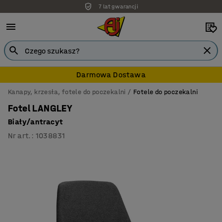
7 lat gwarancji
Darmowa Dostawa
Kanapy, krzesła, fotele do poczekalni
Fotele do poczekalni
Fotel LANGLEY
Biały/antracyt
Nr art.
:
1038831