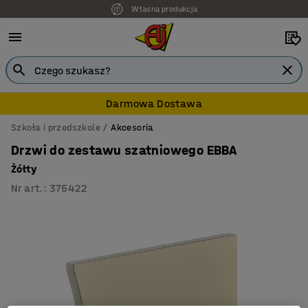
Własna produkcja
7 lat gwarancji
Darmowa Dostawa
Szkoła i przedszkole
Akcesoria
Drzwi do zestawu szatniowego EBBA
Żółty
Nr art.
:
375422