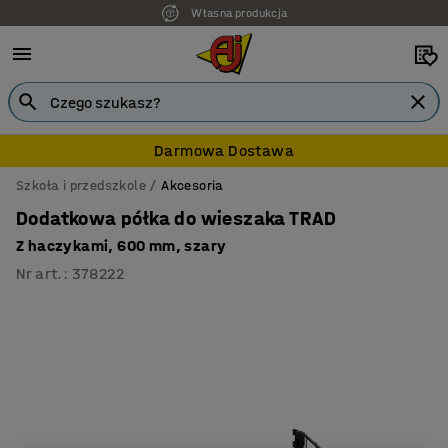
Własna produkcja
7 lat gwarancji
Darmowa Dostawa
Szkoła i przedszkole
Akcesoria
Dodatkowa półka do wieszaka TRAD
Z haczykami, 600 mm, szary
Nr art.
:
378222